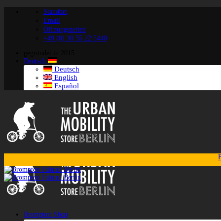
Zum
Standort
Inhalt
Email
springen
Öffnungszeiten
+49 (0) 30 55 22 5440
gegründet in 2015
Deutsch
Deutsch
English
Español
F
Brompton Shop