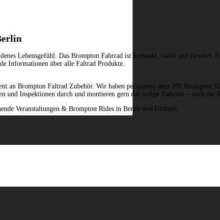
erlin
denes Lebensgefühl. Das Brompton Fahrrad ist kompakt, stabil und flexibel. Es l
e Informationen über alle Faltrad Produkte.
ent an Brompton Faltrad Zubehör. Wir haben permanent über 200 Brompton Kl
ren und Inspektionen durch und montieren gern das nötige Zubehör – auch für 
nnende Veranstaltungen & Brompton Rides in Berlin und Umland,