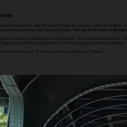
erlin
denes Lebensgefühl. Das Brompton Fahrrad ist kompakt, stabil und flexibel. Es l
e Informationen über alle Faltrad Produkte.
Warum Sie bei uns ein Brompto
 großes Sortiment an Brompton Faltrad Zubehör. Wir haben permanent über 15
e Reparaturen und Inspektionen durch und montieren gern das nötige Zubehör.
nnende Veranstaltungen & Brompton Rides in Berlin und Umland,