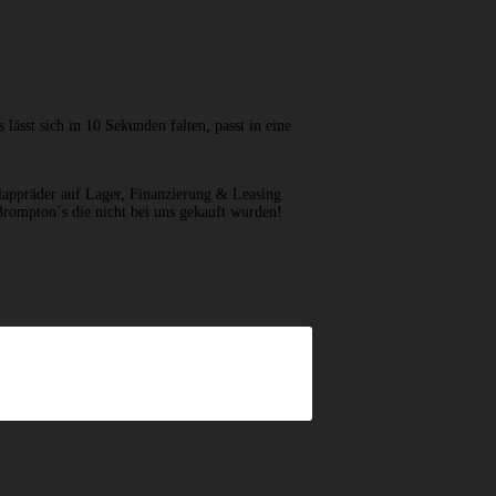
ässt sich in 10 Sekunden falten, passt in eine
appräder auf Lager, Finanzierung & Leasing
Brompton´s die nicht bei uns gekauft wurden!