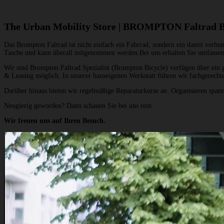
The Urban Mobility Store | BROMPTON Faltrad B
Das Brompton Faltrad ist nicht einfach ein Fahrrad, sondern ein damit verbun
Tasche und kann überall mitgenommen werden.Bei uns erhalten Sie umfassend
Wir sind Brompton Faltrad Spezialist (Brompton Bicycle) verfügen über ein
& Leasing möglich. In unserer hauseigenen Werkstatt führen wir fachgerecht
Darüber hinaus bieten wir regelmäßige Reparaturkurse an. Organisieren spa
Neugierig geworden? Dann schauen Sie bei uns rein.
Wir freuen uns auf Ihren Besuch.