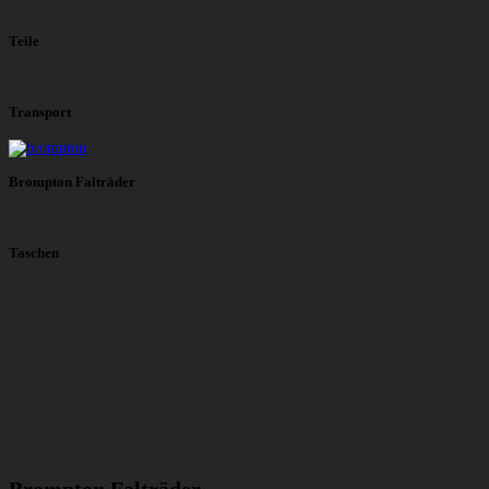
Teile
Transport
Brompton Falträder
Taschen
Brompton Falträder